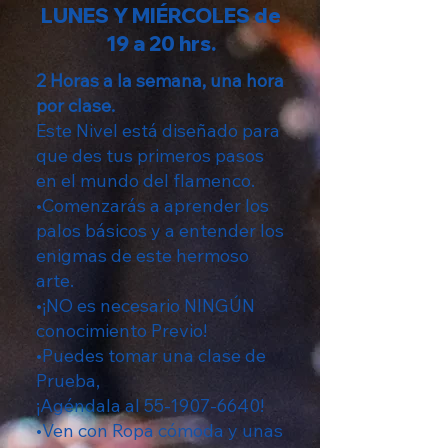
LUNES Y MIÉRCOLES
de
19 a 20 hrs.
2 Horas a la semana, una hora
por clase.
Este Nivel está diseñado para
que des tus primeros pasos
en el mundo del flamenco.
•Comenzarás a aprender los
palos básicos y a entender los
enigmas de este hermoso
arte.
•¡NO es necesario NINGÚN
conocimiento Previo!
•Puedes tomar una clase de
Prueba,
¡Agéndala al
55-1907-6640
!
•Ven con Ropa cómoda y unas