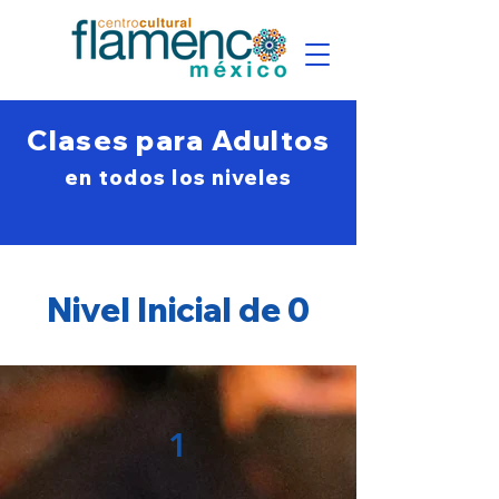
Clases para Adultos
en todos los
niveles
Nivel Inicial de 0
1