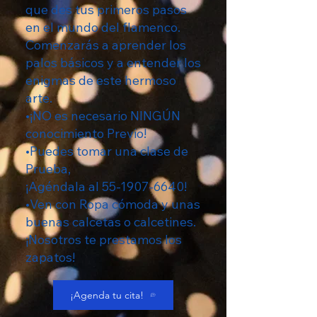
que des tus primeros pasos
en el mundo del flamenco.
Comenzarás a aprender los
palos básicos y a entender los
enigmas de este hermoso
arte.
•¡NO es necesario NINGÚN
conocimiento Previo!
•Puedes tomar una clase de
Prueba,
¡Agéndala al
55-1907-6640
!
•Ven con Ropa cómoda y unas
buenas calcetas o calcetines.
¡Nosotros te prestamos los
zapatos!
¡Agenda tu cita!