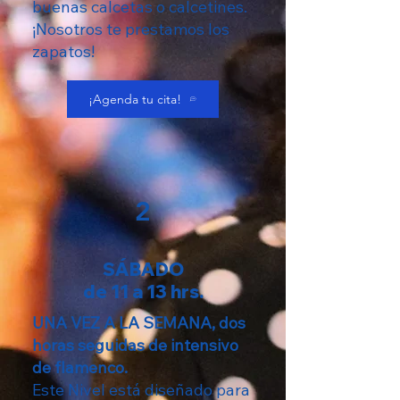
buenas calcetas o calcetines.
¡Nosotros te prestamos los
zapatos!
¡Agenda tu cita!
2
SÁBADO
de 11 a 13 hrs.
UNA VEZ A LA SEMANA, dos
horas seguidas de intensivo
de flamenco.
Este Nivel está diseñado para